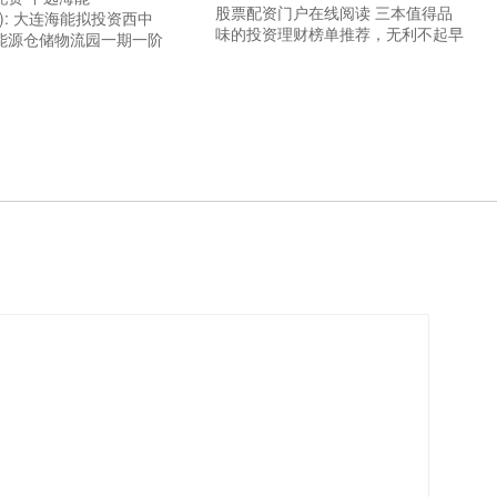
股票配资门户在线阅读 三本值得品
.SH): 大连海能拟投资西中
味的投资理财榜单推荐，无利不起早
能源仓储物流园一期一阶