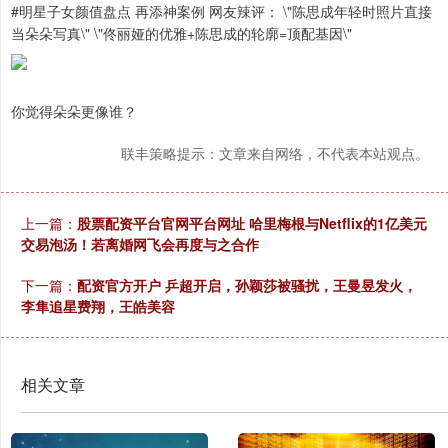
#明星子女颜值盘点 再添神案例 网友辣评： \"陈思成年轻时照片直接
当朵朵写真\" \"佟丽娅的优雅+陈思成的轮廓=顶配基因\"
你觉得朵朵更像谁？
联丰策略提示：文章来自网络，不代表本站观点。
上一篇：
股票配资平台官网平台网址 哈里梅根与Netflix的1亿美元
交易泡汤！若离婚网飞会再度与之合作
下一篇：
配资官方开户 乒超开启，孙颖莎被骚扰，王曼昱发火，
李隼追星费翔，王皓美容
相关文章