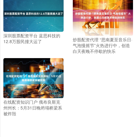
深圳股票配资平台 蓝思科技的
炒股配资代理 “思南夏至音乐日·
12.8万股民撞大运了
气泡慢摇节”火热进行中，创造
白天夜晚不停歇的快乐
在线配资知识门户 俄布良斯克
州州长：5月31日晚坍塌桥梁系
被炸毁