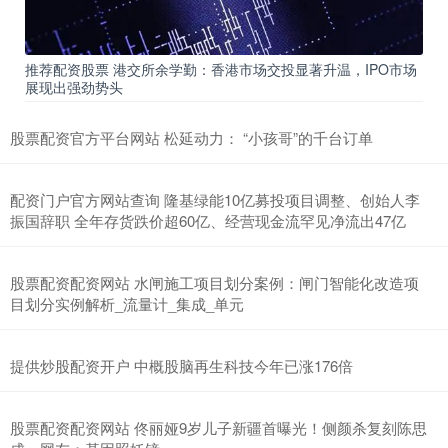
推荐配资股票 港交所余学勤：香港市场交投显著升温，IPO市场
展现出强劲势头
股票配资官方平台网站 松延动力： “小孩哥”的千台订单
配资门户官方网站查询 隆基绿能10亿募投项目调整、创始人李
振国辞职 全年存货跌价超60亿、经营现金流罕见净流出47亿
股票配资配资网站 水闸施工项目划分案例：闸门智能化改造项
目划分实例解析_流量计_集成_单元
提供炒股配资开户 中概股脑再生科技今年已涨176倍
股票配资配资网站 佟丽娅9岁儿子新疆首曝光！侧颜杀复刻陈思