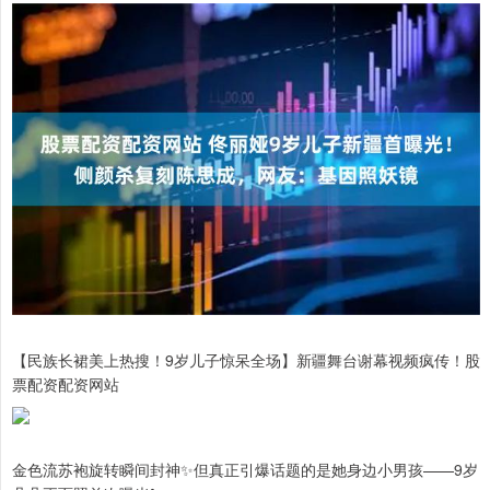
【民族长裙美上热搜！9岁儿子惊呆全场】新疆舞台谢幕视频疯传！股
票配资配资网站
金色流苏袍旋转瞬间封神✨但真正引爆话题的是她身边小男孩——9岁