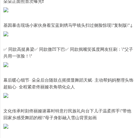
朵朵正面照首次曝光❗
基因暴击现场小家伙身着宝蓝刺绣马甲镜头扫过侧脸惊现\"复制版\"↓
✅ 同款高挺鼻梁✅ 同款微凹下巴✅ 同款抿嘴笑弧度网友狂刷：\"父子
共用一张脸！\"
幕后暖心细节· 朵朵后台随鼓点摇摆显舞蹈天赋· 主动帮妈妈整理头饰
超贴心· 全程紧牵佟丽娅衣角萌化众人
文化传承时刻佟丽娅谢幕时特意行民族礼向台下儿子温柔挥手\"带他
回家乡感受舞蹈的根\"母子身影融入雪山背景如画