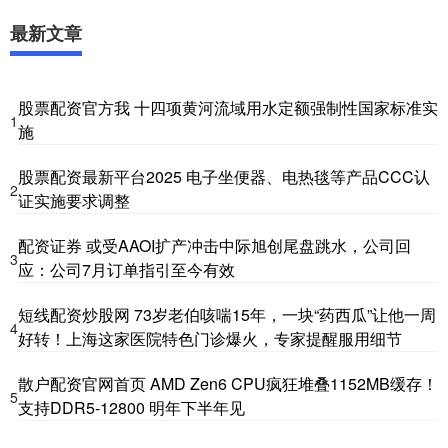
最新文章
股票配资官方我 十四项黄河流域用水定额强制性国家标准实
1
施
股票配资最新平台2025 电子坐便器、电热毯等产品CCC认
2
证实施要求调整
配资证券 或受AAOI扩产冲击中际旭创尾盘跳水，公司回
3
应：公司7月订单指引至今有效
短线配资炒股网 73岁老伯咳喘15年，一块“药西瓜”让他一周
4
好转！上海这家医院特色门诊爆火，专家提醒服用细节
散户配资官网首页 AMD Zen6 CPU疯狂堆叠1152MB缓存！
5
支持DDR5-12800 明年下半年见