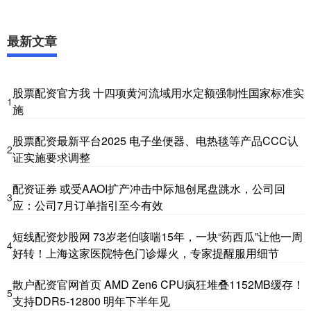
最新文章
股票配资官方我 十四项黄河流域用水定额强制性国家标准实
1
施
股票配资最新平台2025 电子坐便器、电热毯等产品CCC认
2
证实施要求调整
配资证券 或受AAOI扩产冲击中际旭创尾盘跳水，公司回
3
应：公司7月订单指引至今有效
短线配资炒股网 73岁老伯咳喘15年，一块“药西瓜”让他一周
4
好转！上海这家医院特色门诊爆火，专家提醒服用细节
散户配资官网首页 AMD Zen6 CPU疯狂堆叠1152MB缓存！
5
支持DDR5-12800 明年下半年见