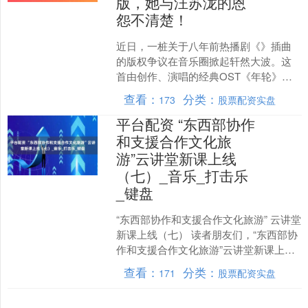
版，她与汪苏泷的恩
怨不清楚！
近日，一桩关于八年前热播剧《》插曲
的版权争议在音乐圈掀起轩然大波。这
首由创作、演唱的经典OST《年轮》，
因其版权归属问题引发了双方粉丝的激
查看：
分类：
173
股票配资实盘
烈争论平台配资，甚至导....
平台配资 “东西部协作
和支援合作文化旅
游”云讲堂新课上线
（七）_音乐_打击乐
_键盘
“东西部协作和支援合作文化旅游” 云讲堂
新课上线（七） 读者朋友们，“东西部协
作和支援合作文化旅游”云讲堂新课上线
了。 本期我们为大家推出的是由天津音
查看：
分类：
171
股票配资实盘
乐学院曲妍....