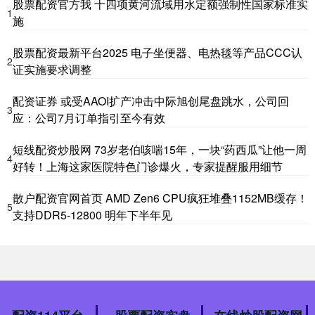
股票配资官方我 十四项黄河流域用水定额强制性国家标准实
1
施
股票配资最新平台2025 电子坐便器、电热毯等产品CCC认
2
证实施要求调整
配资证券 或受AAOI扩产冲击中际旭创尾盘跳水，公司回
3
应：公司7月订单指引至今有效
短线配资炒股网 73岁老伯咳喘15年，一块“药西瓜”让他一周
4
好转！上海这家医院特色门诊爆火，专家提醒服用细节
散户配资官网首页 AMD Zen6 CPU疯狂堆叠1152MB缓存！
5
支持DDR5-12800 明年下半年见